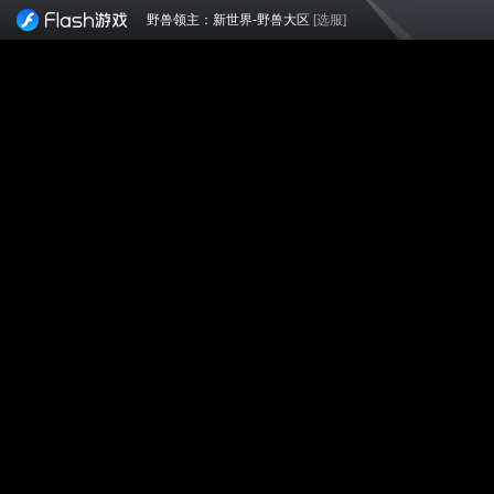
野兽领主：新世界-野兽大区
[选服]