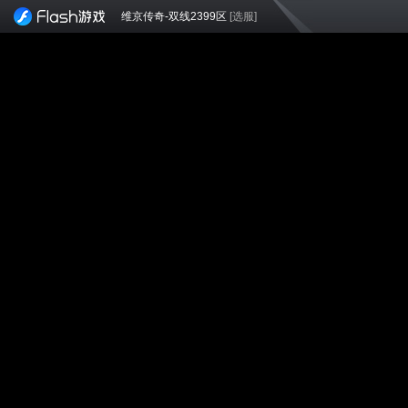
维京传奇-双线2399区
[选服]