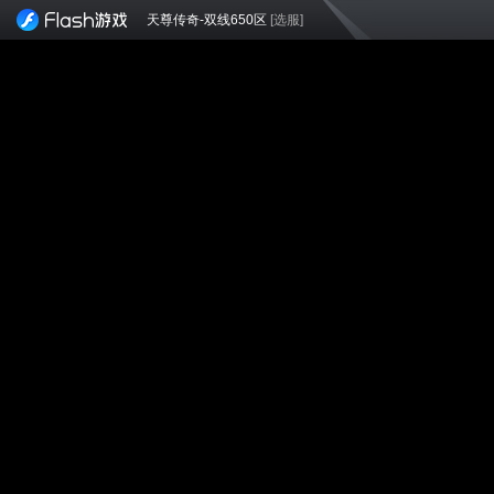
天尊传奇-双线650区
[选服]