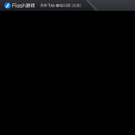
天外飞仙-修仙11区
[选服]