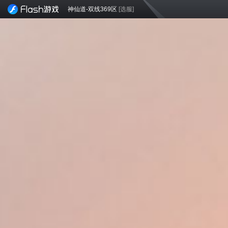
神仙道-双线369区
[选服]