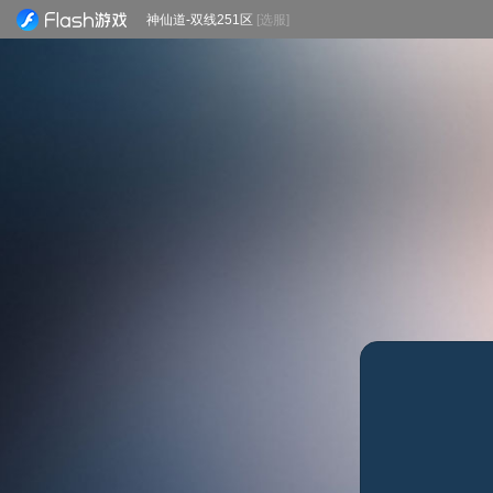
神仙道-双线251区
[选服]