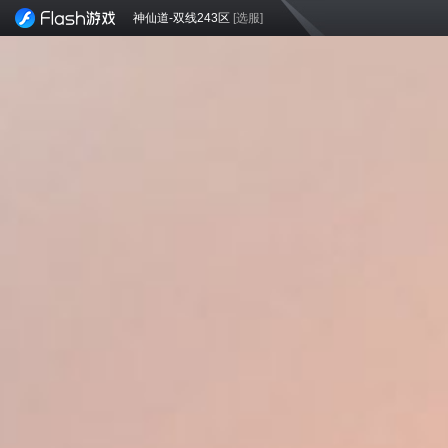
神仙道-双线243区
[选服]