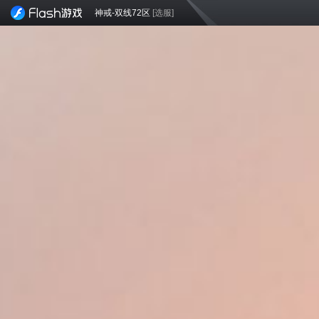
神戒-双线72区
[选服]