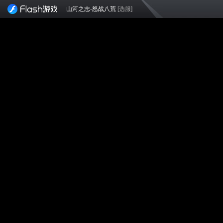
山河之志-怒战八荒
[选服]