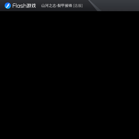
山河之志-裂甲摧锋
[选服]