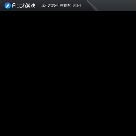
山河之志-折冲将军
[选服]