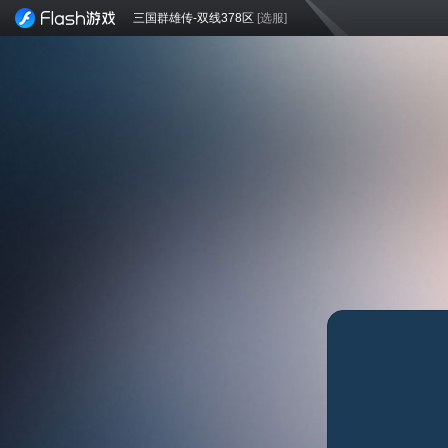
三国群雄传-双线378区
[选服]