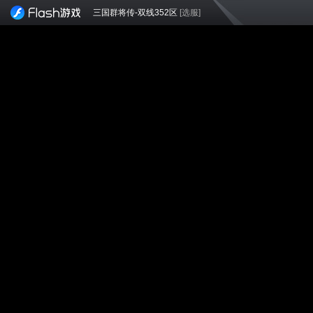
三国群将传-双线352区
[选服]