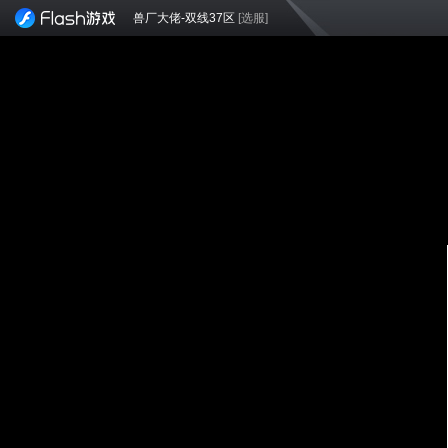
兽厂大佬-双线37区
[选服]