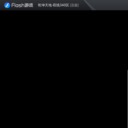
乾坤天地-双线340区
[选服]