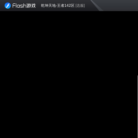
乾坤天地-王者142区
[选服]