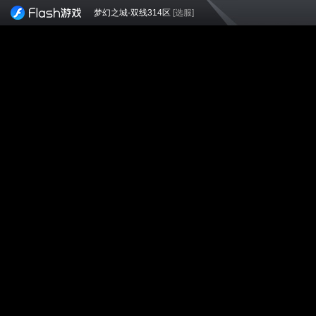
梦幻之城-双线314区
[选服]