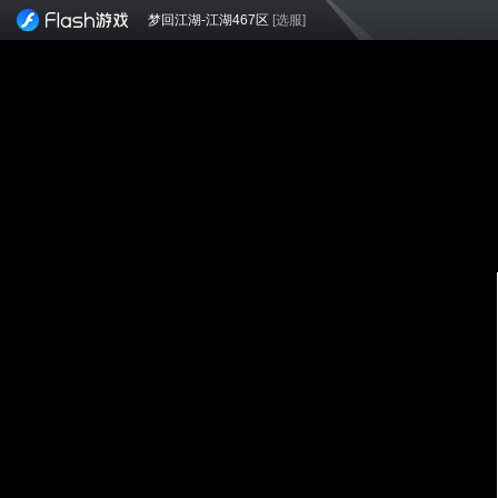
梦回江湖-江湖467区
[选服]