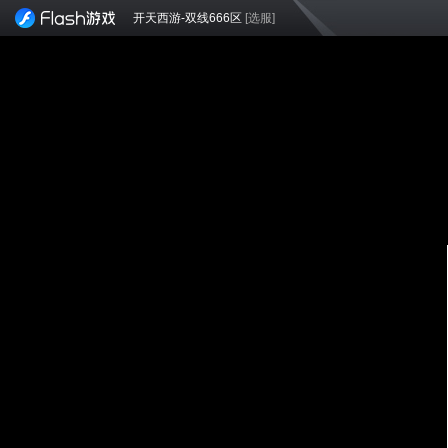
开天西游-双线666区
[选服]