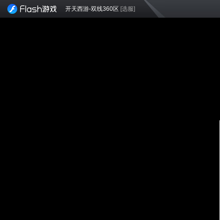
开天西游-双线360区
[选服]