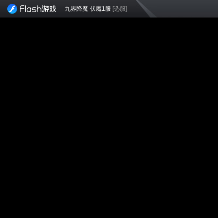
九界降魔-伏魔1服
[选服]