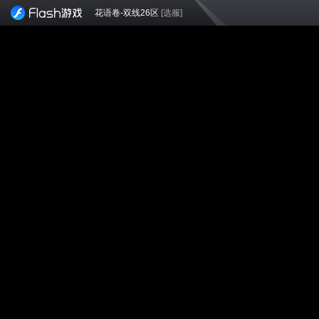
花语卷-双线26区
[选服]