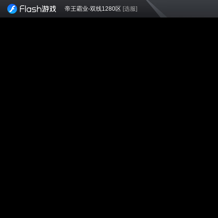
帝王霸业-双线1280区
[选服]