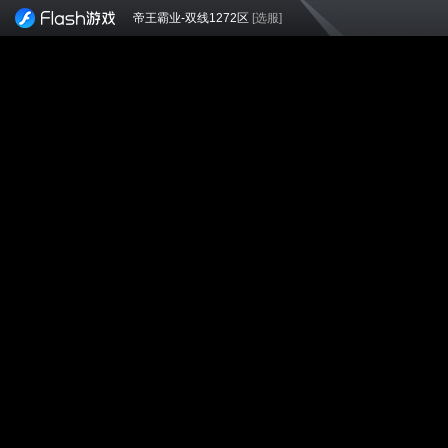
帝王霸业-双线1272区
[选服]