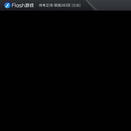
传奇正传-双线161区
[选服]