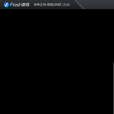
传奇正传-双线160区
[选服]