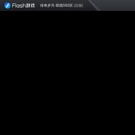
传奇岁月-双线592区
[选服]