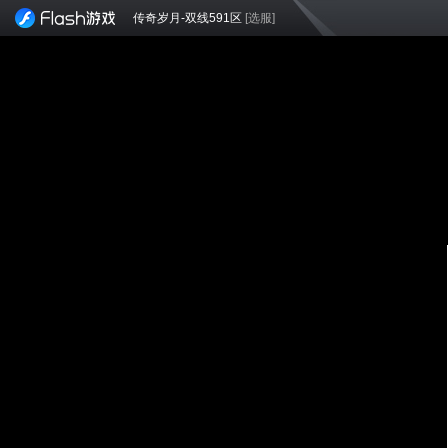
传奇岁月-双线591区
[选服]