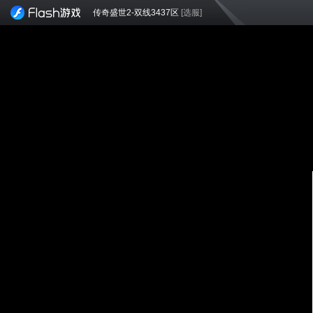
传奇盛世2-双线3437区
[选服]