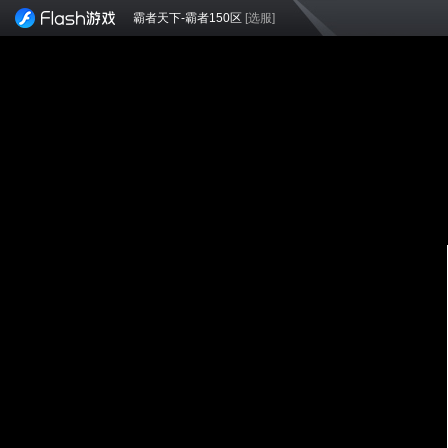
霸者天下-霸者150区
[选服]