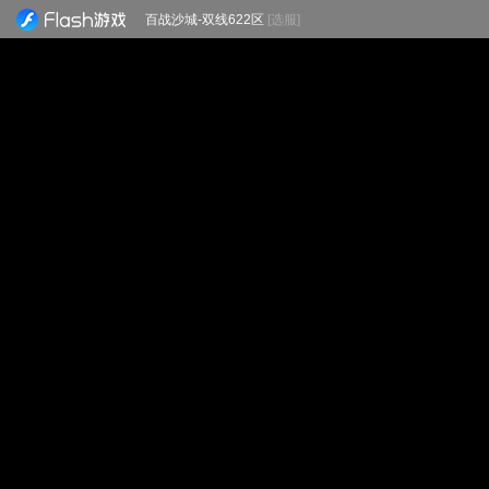
百战沙城-双线622区
[选服]