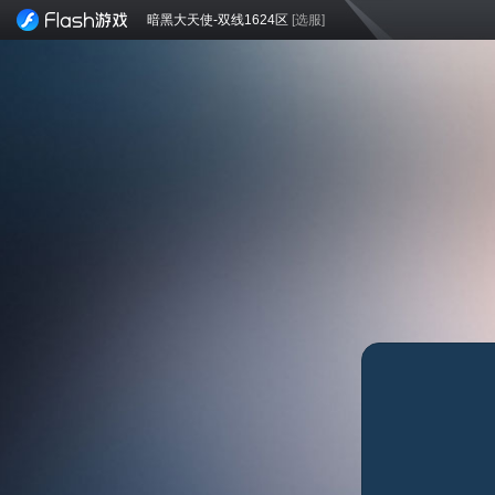
暗黑大天使-双线1624区
[选服]