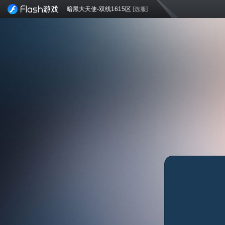
暗黑大天使-双线1615区
[选服]