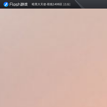
暗黑大天使-双线1406区
[选服]